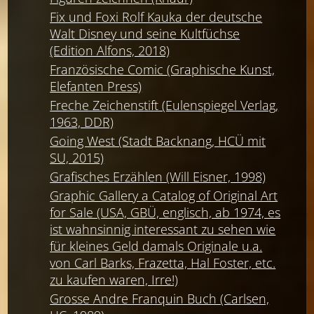
Fix und Foxi Rolf Kauka der deutsche
Walt Disney und seine Kultfüchse
(Edition Alfons, 2018)
Französische Comic (Graphische Kunst,
Elefanten Press)
Freche Zeichenstift (Eulenspiegel Verlag,
1963, DDR)
Going West (Stadt Backnang, HCÜ mit
SU, 2015)
Grafisches Erzählen (Will Eisner, 1998)
Graphic Gallery a Catalog of Original Art
for Sale (USA, GBÜ, englisch, ab 1974, es
ist wahnsinnig interessant zu sehen wie
für kleines Geld damals Originale u.a.
von Carl Barks, Frazetta, Hal Foster, etc.
zu kaufen waren, Irre!)
Grosse Andre Franquin Buch (Carlsen,