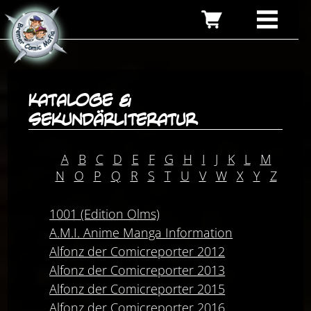
Kataloge &
Sekundärliteratur
A
B
C
D
E
F
G
H
I
J
K
L
M
N
O
P
Q
R
S
T
U
V
W
X
Y
Z
1001 (Edition Olms)
A.M.I. Anime Manga Information
Alfonz der Comicreporter 2012
Alfonz der Comicreporter 2013
Alfonz der Comicreporter 2015
Alfonz der Comicreporter 2016