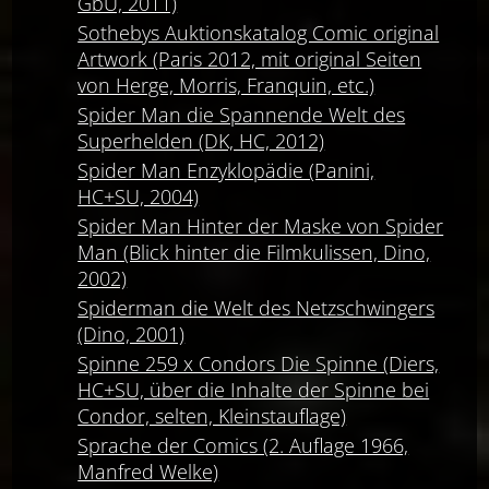
GbÜ, 2011)
Sothebys Auktionskatalog Comic original
Artwork (Paris 2012, mit original Seiten
von Herge, Morris, Franquin, etc.)
Spider Man die Spannende Welt des
Superhelden (DK, HC, 2012)
Spider Man Enzyklopädie (Panini,
HC+SU, 2004)
Spider Man Hinter der Maske von Spider
Man (Blick hinter die Filmkulissen, Dino,
2002)
Spiderman die Welt des Netzschwingers
(Dino, 2001)
Spinne 259 x Condors Die Spinne (Diers,
HC+SU, über die Inhalte der Spinne bei
Condor, selten, Kleinstauflage)
Sprache der Comics (2. Auflage 1966,
Manfred Welke)