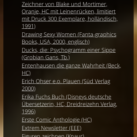
Zeichner von Blake und Mortimer,
Oranje, HC mit Leinenrücken, limitiert
mit Druck 300 Exemplare, holländisch,
1991)
Drawing Sexy Women (Fanta-graphics
Books, USA, 2000, englisch)
Ducks, die: Psychogramm einer Sippe
(Grobian Gans, Tb.)
Entenhausen die ganze Wahrheit (Beck,
HC)
Erich Ohser e.o. Plauen (Süd Verlag
2000)
Erika Fuchs Buch (Disneys deutsche
Übersetzerin, HC, Dreidreizehn Verlag,
1996)
Erste Comic Anthologie (HC)
Extrem Newsletter (EEE)
Figuren zeichnen (Knaur)