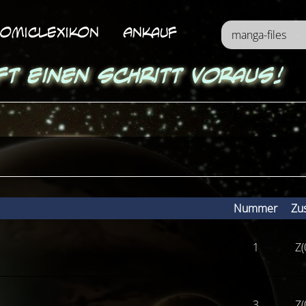
omicLexikon
Ankauf
ft einen Schritt voraus!
Nummer
Zu
1
Z(
3
Z(