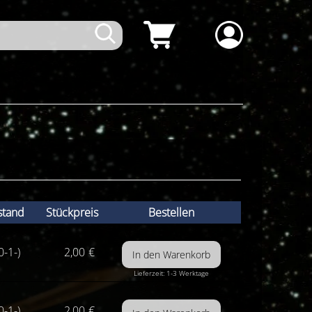
stand
Stückpreis
Bestellen
0-1-)
2,00
€
Lieferzeit: 1-3 Werktage
0-1-)
2,00
€