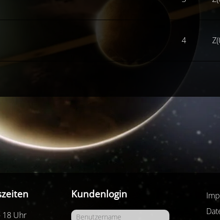
4
Z(
zeiten
Kundenlogin
Imp
Dat
- 18 Uhr