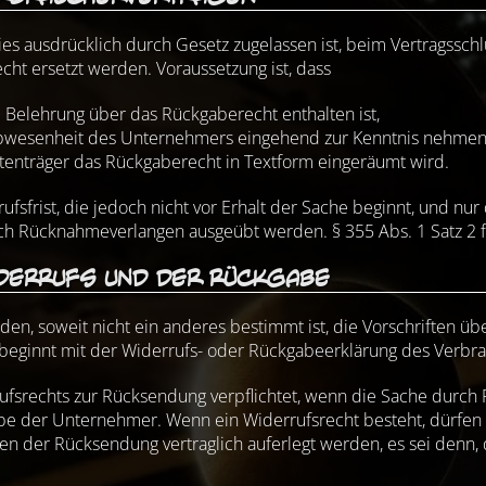
dies ausdrücklich durch Gesetz zugelassen ist, beim Vertragssc
ht ersetzt werden. Voraussetzung ist, dass
e Belehrung über das Rückgaberecht enthalten ist,
Abwesenheit des Unternehmers eingehend zur Kenntnis nehme
enträger das Rückgaberecht in Textform eingeräumt wird.
ufsfrist, die jedoch nicht vor Erhalt der Sache beginnt, und n
urch Rücknahmeverlangen ausgeübt werden. § 355 Abs. 1 Satz 
iderrufs und der Rückgabe
den, soweit nicht ein anderes bestimmt ist, die Vorschriften ü
 beginnt mit der Widerrufs- oder Rückgabeerklärung des Verbr
rufsrechts zur Rücksendung verpflichtet, wenn die Sache durch
e der Unternehmer. Wenn ein Widerrufsrecht besteht, dürfen 
n der Rücksendung vertraglich auferlegt werden, es sei denn, d