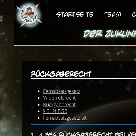
Startseite
Team
C
Der Zukun
Rückgaberecht
Fernabsatzgesetz
Widerrufsrecht
Rückgaberecht
§ 312f BGB
Fernabsatzgesetz alt
1. § 356 Rückgaberecht bei 