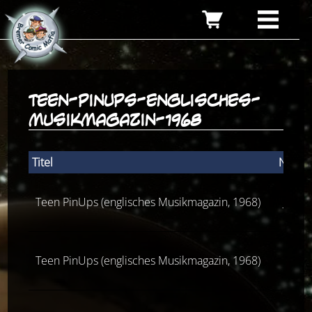
teen-pinups-englisches-
musikmagazin-1968
Titel
Numm
Teen PinUps (englisches Musikmagazin, 1968)
Janua
Teen PinUps (englisches Musikmagazin, 1968)
July