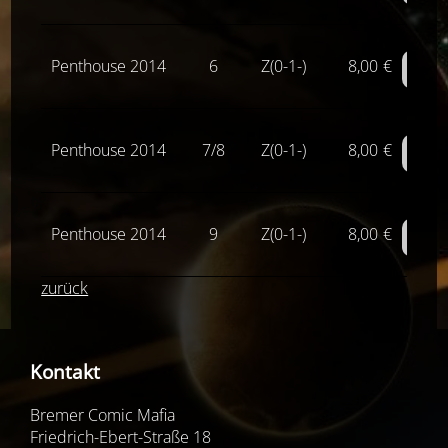
Liefer
Penthouse 2014
6
Z(0-1-)
8,00
€
Liefer
Penthouse 2014
7/8
Z(0-1-)
8,00
€
Liefer
Penthouse 2014
9
Z(0-1-)
8,00
€
Liefer
zurück
Kontakt
Bremer Comic Mafia
Friedrich-Ebert-Straße 18