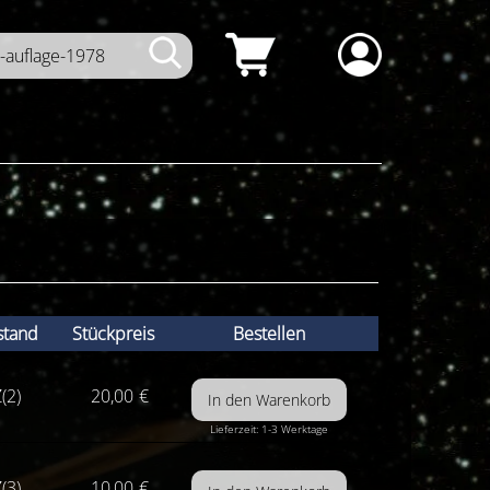
stand
Stückpreis
Bestellen
(2)
20,00
€
Lieferzeit: 1-3 Werktage
(3)
10,00
€