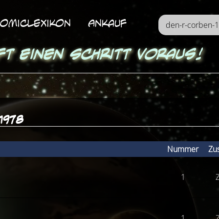
omicLexikon
Ankauf
ft einen Schritt voraus!
1978
Nummer
Zu
1
Z
1
Z