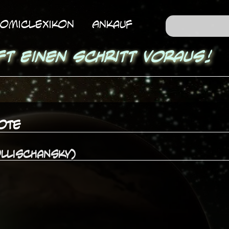
omicLexikon
Ankauf
ft einen Schritt voraus!
ote
ollischansky)