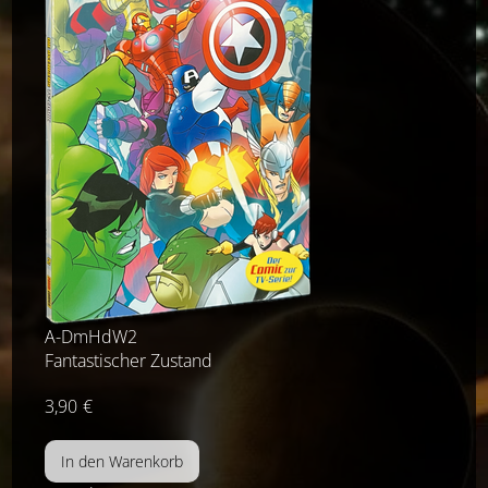
A-DmHdW2
Fantastischer Zustand
3,90
€