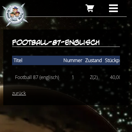
football-87-englisch
Titel
Nummer
Zustand
Stückpreis
Football 87 (englisch)
1
Z(2)
40,00
€
zurück