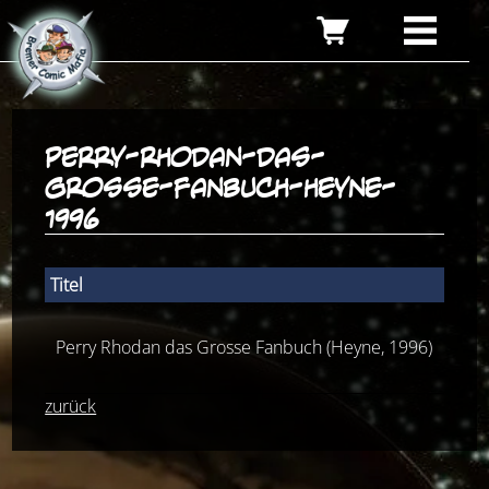
perry-rhodan-das-
grosse-fanbuch-heyne-
1996
Titel
Num
Perry Rhodan das Grosse Fanbuch (Heyne, 1996)
99
zurück