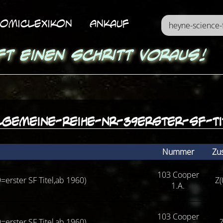
omicLexikon
Ankauf
ft einen Schritt voraus!
lgemeine-reihe-nr-39erster-sf-ti
Nummer
Zu
103 Cooper
=erster SF Titel,ab 1960)
Z(
1.A.
103 Cooper
=erster SF Titel,ab 1960)
Z