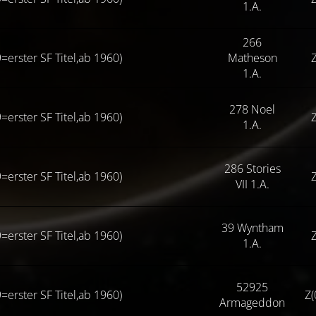
1.A.
266
=erster SF Titel,ab 1960)
Matheson
Z
1.A.
278 Noel
=erster SF Titel,ab 1960)
Z
1.A.
286 Stories
=erster SF Titel,ab 1960)
Z
VII 1.A.
39 Wyntham
=erster SF Titel,ab 1960)
Z
1.A.
52925
=erster SF Titel,ab 1960)
Z(
Armageddon