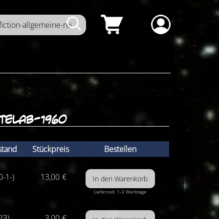
telab-1960
stand
Stückpreis
Bestellen
0-1-)
13,00
€
Lieferzeit: 1-3 Werktage
(3)
3,00
€