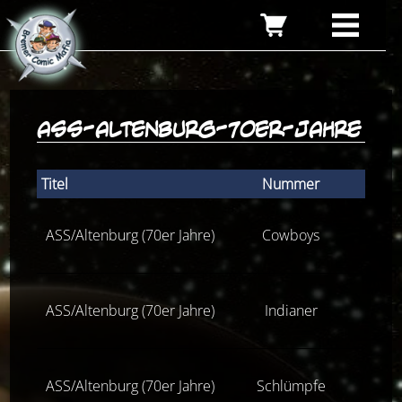
ass-altenburg-70er-jahre
Titel
Nummer
Zus
ASS/Altenburg (70er Jahre)
Cowboys
Z(fas
ASS/Altenburg (70er Jahre)
Indianer
Z(fas
ASS/Altenburg (70er Jahre)
Schlümpfe
Z(