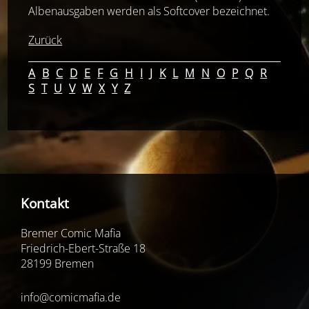
Albenausgaben werden als Softcover bezeichnet.
Zurück
A
B
C
D
E
F
G
H
I
J
K
L
M
N
O
P
Q
R
S
T
U
V
W
X
Y
Z
Kontakt
Bremer Comic Mafia
Friedrich-Ebert-Straße 18
28199 Bremen
info@comicmafia.de