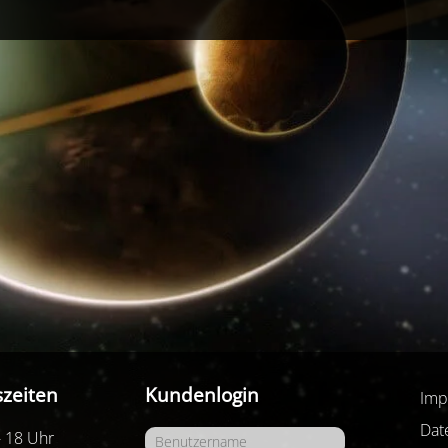
zeiten
Kundenlogin
Imp
Dat
- 18 Uhr