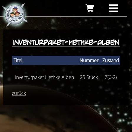
inventurpaket-hethke-alben
Titel
Nummer
Zustand
Stüc
Inventurpaket Hethke Alben
25 Stück
Z(0-2)
34
zurück