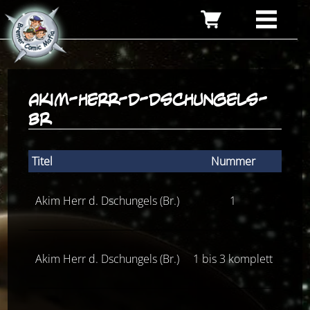
akim-herr-d-dschungels-
br
Titel
Nummer
Zust
Akim Herr d. Dschungels (Br.)
1
Z(0-1
Akim Herr d. Dschungels (Br.)
1 bis 3 komplett
Z(0-1