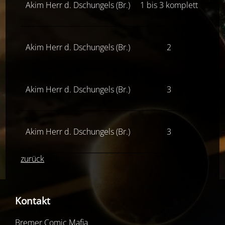
Akim Herr d. Dschungels (Br.)
1 bis 3 komplett
Z(2
Akim Herr d. Dschungels (Br.)
2
Z(0-1
Akim Herr d. Dschungels (Br.)
3
Z(0-1
Akim Herr d. Dschungels (Br.)
3
Z(2
zurück
Kontakt
Bremer Comic Mafia