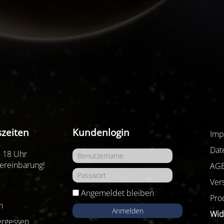
zeiten
Kundenlogin
Imp
Dat
- 18 Uhr
ereinbarung!
AG
Ver
Angemeldet bleiben
Pro
n
Anmelden
Wid
ergessen