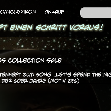
omicLexikon
Ankauf
ft einen Schritt voraus!
es Collection Sale
otenheft zum Song „Let’s spend the ni
der 60er Jahre (Motiv 296)