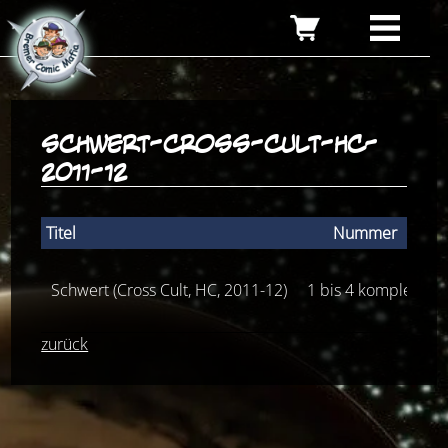
schwert-cross-cult-hc-
2011-12
Titel
Nummer
Z
Schwert (Cross Cult, HC, 2011-12)
1 bis 4 komplett
zurück