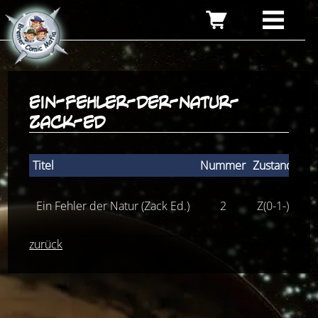
ein-fehler-der-natur-
zack-ed
Titel
Nummer
Zustand
Stü
Ein Fehler der Natur (Zack Ed.)
2
Z(0-1-)
zurück