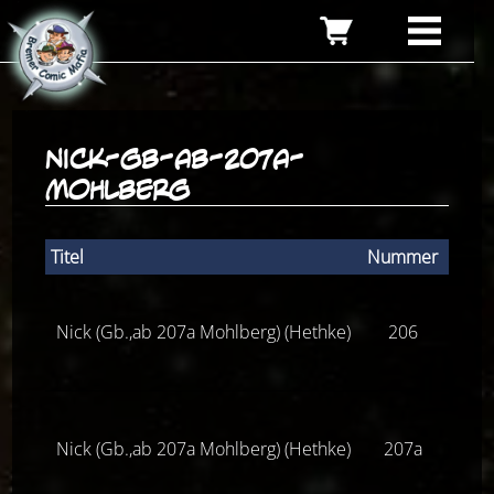
nick-gb-ab-207a-
mohlberg
Titel
Nummer
Zusta
Nick (Gb.,ab 207a Mohlberg) (Hethke)
206
Z(ne
Nick (Gb.,ab 207a Mohlberg) (Hethke)
207a
Z(ne