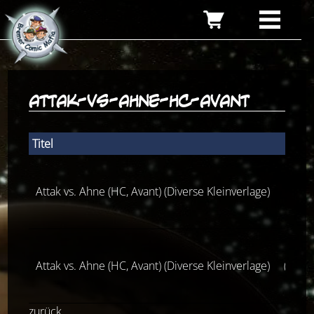
attak-vs-ahne-hc-avant
Titel
N
Attak vs. Ahne (HC, Avant) (Diverse Kleinverlage)
Attak vs. Ahne (HC, Avant) (Diverse Kleinverlage)
(1) Vo
zurück