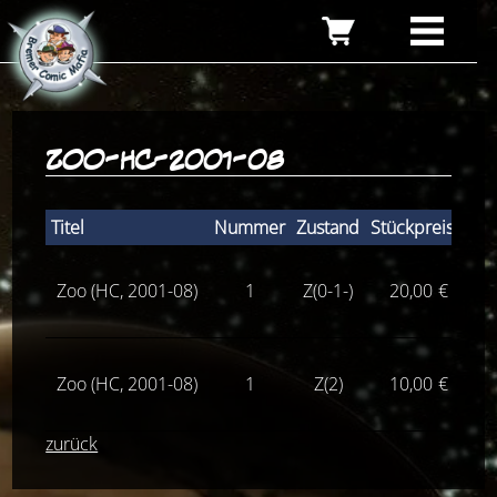
zoo-hc-2001-08
Titel
Nummer
Zustand
Stückpreis
Zoo (HC, 2001-08)
1
Z(0-1-)
20,00
€
Lie
Zoo (HC, 2001-08)
1
Z(2)
10,00
€
Lie
zurück