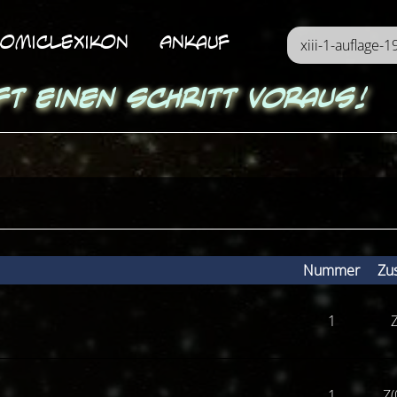
omicLexikon
Ankauf
ft einen Schritt voraus!
Nummer
Zu
1
Z
1
Z(