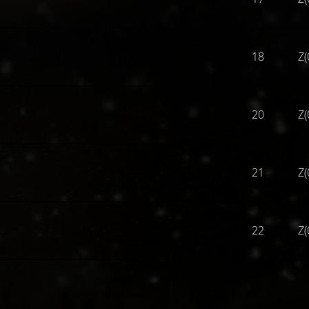
18
Z(
20
Z(
21
Z(
22
Z(