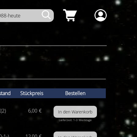
stand
Stückpreis
Bestellen
(2)
6,00
€
Lieferzeit: 1-3 Werktage
0-1-)
12,00
€