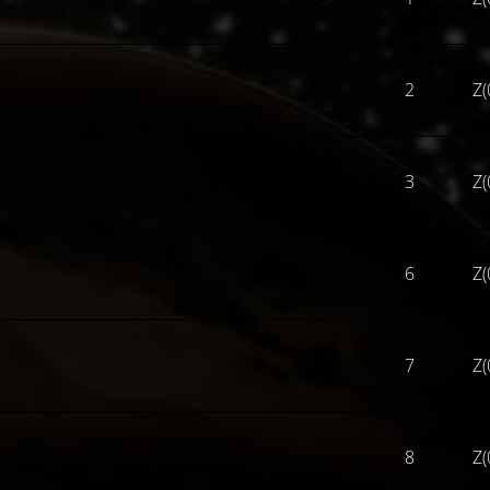
2
Z(
3
Z(
6
Z(
7
Z(
8
Z(