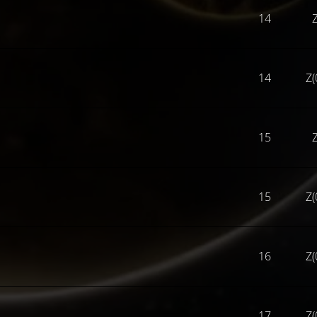
14
Z
14
Z(
15
Z
15
Z(
16
Z(
17
Z(