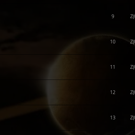
9
Z(
10
Z(
11
Z(
12
Z(
13
Z(