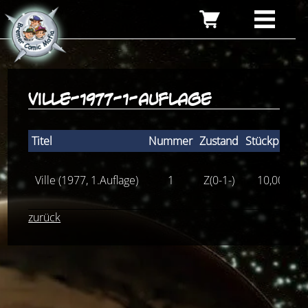
ville-1977-1-auflage
Titel
Nummer
Zustand
Stückpreis
Ville (1977, 1.Auflage)
1
Z(0-1-)
10,00
€
zurück