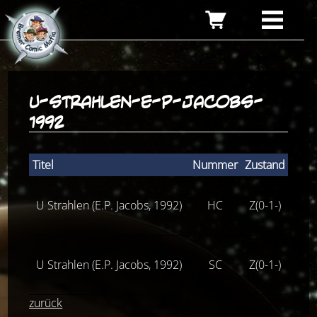
u-strahlen-e-p-jacobs-
1992
Titel
Nummer
Zustand
Stüc
U Strahlen (E.P. Jacobs, 1992)
HC
Z(0-1-)
40
U Strahlen (E.P. Jacobs, 1992)
SC
Z(0-1-)
15
zurück