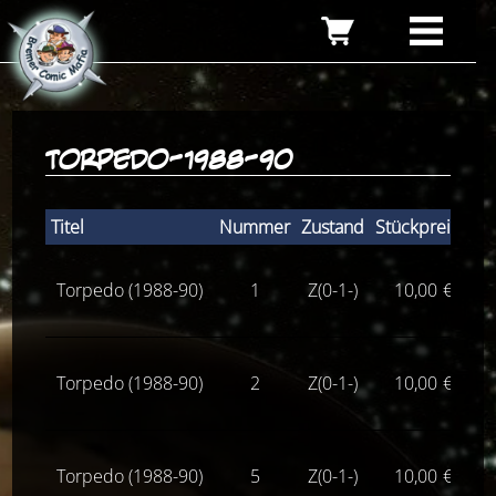
torpedo-1988-90
Titel
Nummer
Zustand
Stückpreis
Torpedo (1988-90)
1
Z(0-1-)
10,00
€
Li
Torpedo (1988-90)
2
Z(0-1-)
10,00
€
Li
Torpedo (1988-90)
5
Z(0-1-)
10,00
€