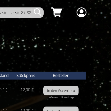
stand
Stückpreis
Bestellen
0-1-)
12,00
€
Lieferzeit: 1-3 Werktage
0-1-)
12,00
€