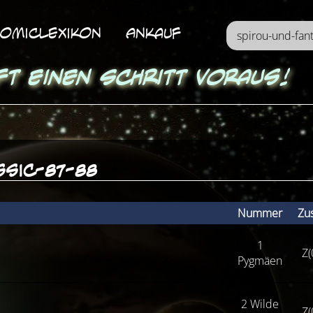
omicLexikon
Ankauf
ft einen Schritt voraus!
ssic-87-88
Nummer
Zu
1
Z(
Pygmäen
2 Wilde
Z(