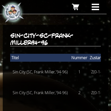
sin-city-sc-frank-
miller94-96
Titel
Nummer
Zustand
St
Sin City (SC, Frank Miller,`94-96)
1
Z(0-1-)
Sin City (SC, Frank Miller,`94-96)
2
Z(0-1-)