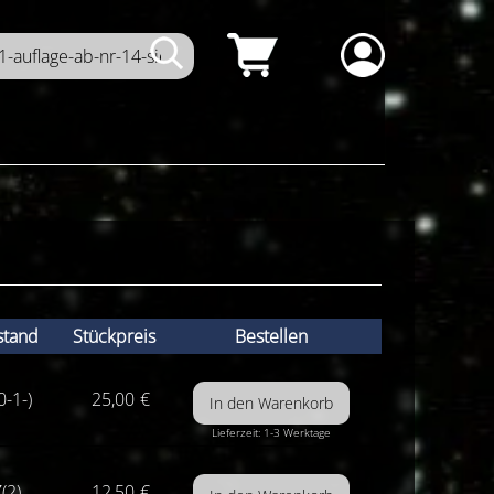
stand
Stückpreis
Bestellen
0-1-)
25,00
€
Lieferzeit: 1-3 Werktage
(2)
12,50
€