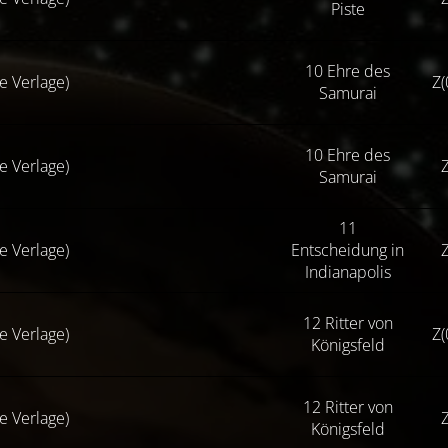
Piste
10 Ehre des
se Verlage)
Z(
Samurai
10 Ehre des
se Verlage)
Z
Samurai
11
se Verlage)
Entscheidung in
Z
Indianapolis
12 Ritter von
se Verlage)
Z(
Königsfeld
12 Ritter von
se Verlage)
Z
Königsfeld