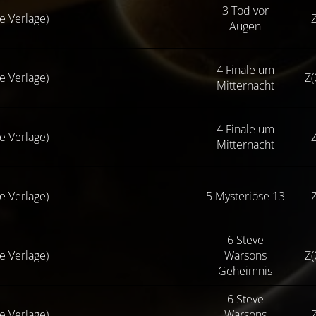
3 Tod vor
se Verlage)
Z
Augen
4 Finale um
se Verlage)
Z(
Mitternacht
4 Finale um
se Verlage)
Z
Mitternacht
se Verlage)
5 Mysteriöse 13
Z
6 Steve
se Verlage)
Warsons
Z(
Geheimnis
6 Steve
se Verlage)
Warsons
Z