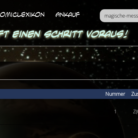
omicLexikon
Ankauf
ft einen Schritt voraus!
Nummer
Zu
1
Z(