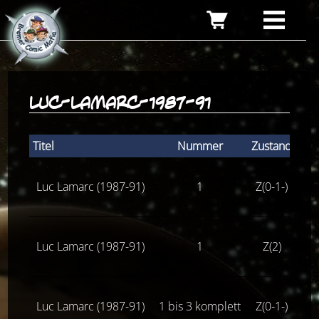
luc-lamarc-1987-91
Titel
Nummer
Zustand
Stü
Luc Lamarc (1987-91)
1
Z(0-1-)
1
Luc Lamarc (1987-91)
1
Z(2)
Luc Lamarc (1987-91)
1 bis 3 komplett
Z(0-1-)
2