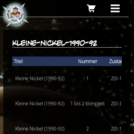
kleine-nickel-1990-92
Titel
Nummer
Zustand
St
Kleine Nickel (1990-92)
1
Z(0-1-)
Kleine Nickel (1990-92)
1 bis 2 komplett
Z(0-1-)
Kleine Nickel (1990-92)
2
Z(0-1-)