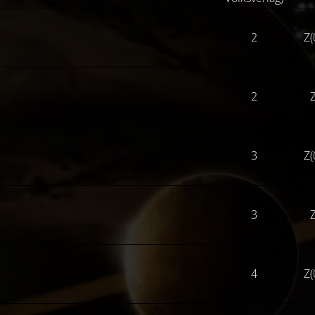
2
Z(
2
Z
3
Z(
3
Z
4
Z(