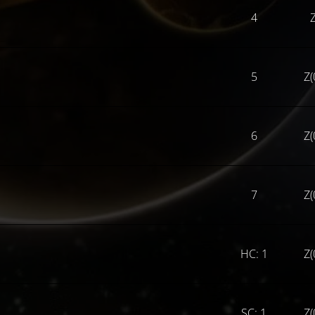
4
Z
5
Z(
6
Z(
7
Z(
HC: 1
Z(
SC: 1
Z(