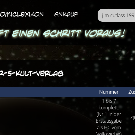
omicLexikon
Ankauf
ft einen Schritt voraus!
r-5-kult-verlag
Nummer
Zu
1 bis 7
komplett.
(Nr.1 in der
Z(
Erstausgabe
als HC vom
Volksverlag)