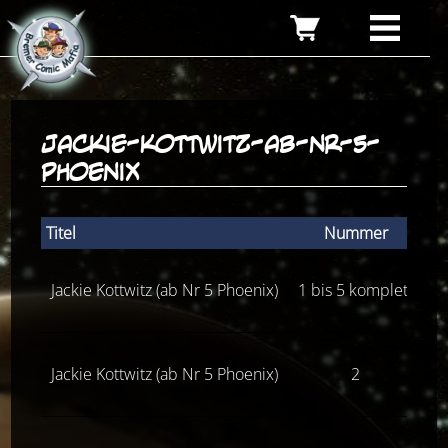
jackie-kottwitz-ab-nr-5-
phoenix
Titel
Nummer
Zu
Jackie Kottwitz (ab Nr 5 Phoenix)
1 bis 5 komplett
Z(
Jackie Kottwitz (ab Nr 5 Phoenix)
2
Z(