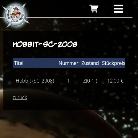
hobbit-sc-2008
Titel
Nummer
Zustand
Stückpreis
Hobbit (SC, 2008)
1
Z(0-1-)
12,00
€
Lief
zurück