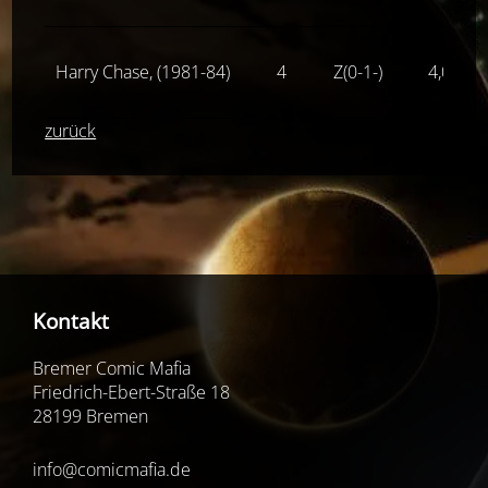
Harry Chase, (1981-84)
4
Z(0-1-)
4,00
€
zurück
Kontakt
Bremer Comic Mafia
Friedrich-Ebert-Straße 18
28199 Bremen
info@comicmafia.de