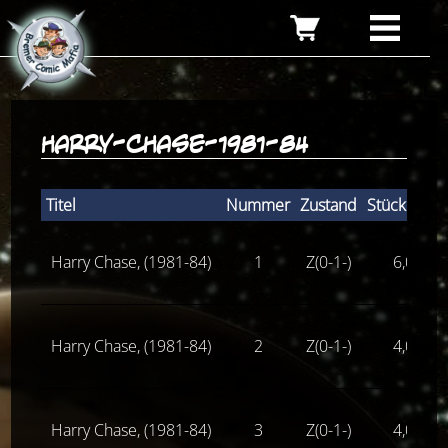
harry-chase-1981-84
Titel
Nummer
Zustand
Stückpreis
Harry Chase, (1981-84)
1
Z(0-1-)
6,00
€
Harry Chase, (1981-84)
2
Z(0-1-)
4,00
€
Harry Chase, (1981-84)
3
Z(0-1-)
4,00
€