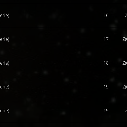
erie)
16
Z
erie)
17
Z(
erie)
18
Z(
erie)
19
Z(
erie)
19
Z