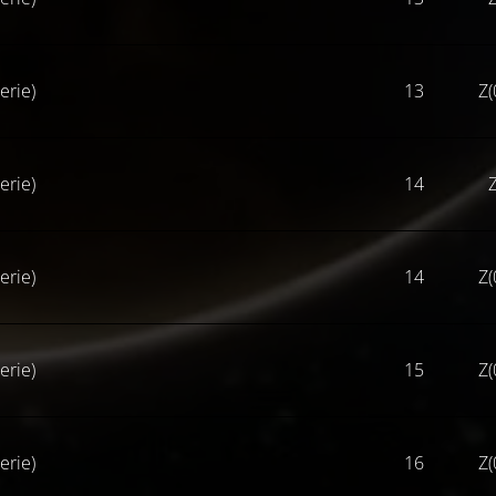
erie)
13
Z(
erie)
14
Z
erie)
14
Z(
erie)
15
Z(
erie)
16
Z(