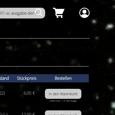
stand
Stückpreis
Bestellen
(2)
6,00
€
Lieferzeit: 1-3 Werktage
0-1-)
12,00
€