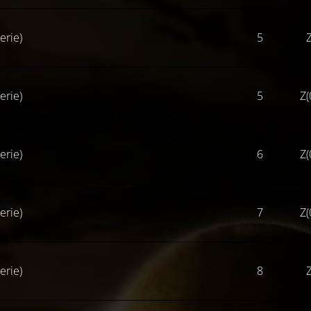
erie)
5
Z
erie)
5
Z(
erie)
6
Z(
erie)
7
Z(
erie)
8
Z