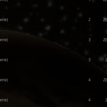
erie)
2
Z(
erie)
3
Z(
erie)
3
Z
erie)
4
Z(
erie)
4
Z