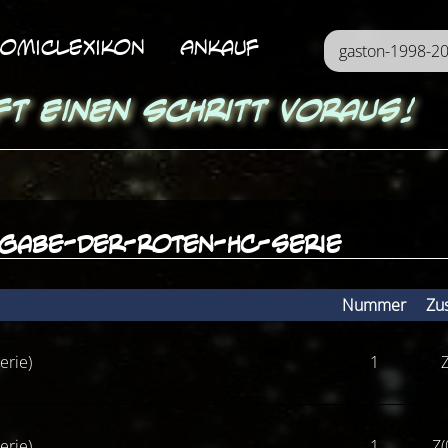
omicLexikon
Ankauf
ft einen Schritt voraus!
gabe-der-roten-hc-serie
Nummer
Zu
erie)
1
Z
erie)
1
Z(