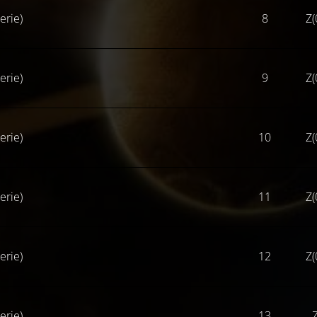
erie)
8
Z(
erie)
9
Z(
erie)
10
Z(
erie)
11
Z(
erie)
12
Z(
erie)
13
Z