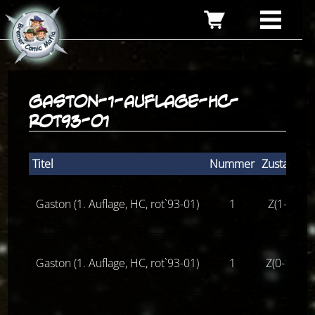
gaston-1-auflage-hc-
rot93-01
Titel
Nummer
Zustand
S
Gaston (1. Auflage, HC, rot`93-01)
1
Z(1-2)
Gaston (1. Auflage, HC, rot`93-01)
1
Z(0-1-)