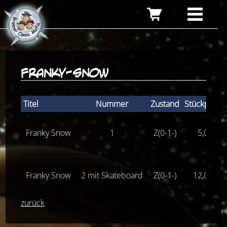
franky-snow
Titel
Nummer
Zustand
Stückpreis
Franky Snow
1
Z(0-1-)
5,00
€
Franky Snow
2 mit Skateboard
Z(0-1-)
12,00
€
zurück