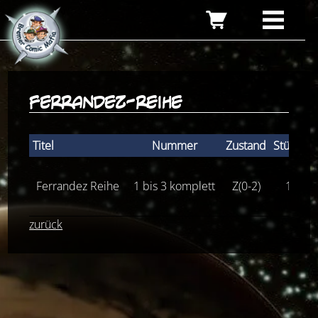
ferrandez-reihe
Titel
Nummer
Zustand
Stückpre
Ferrandez Reihe
1 bis 3 komplett
Z(0-2)
15,00
zurück