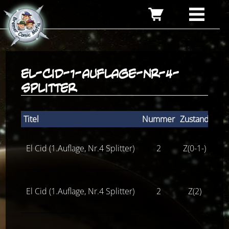
el-cid-1-auflage-nr-4-
splitter
Titel
Nummer
Zustand
Stü
El Cid (1.Auflage, Nr.4 Splitter)
2
Z(0-1-)
El Cid (1.Auflage, Nr.4 Splitter)
2
Z(2)