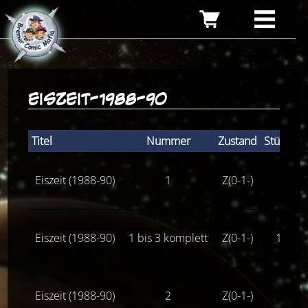
eiszeit-1988-90
Titel
Nummer
Zustand
Stückpre
Eiszeit (1988-90)
1
Z(0-1-)
5,00
Eiszeit (1988-90)
1 bis 3 komplett
Z(0-1-)
12,00
Eiszeit (1988-90)
2
Z(0-1-)
5,00