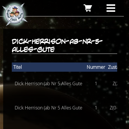
dick-herrison-ab-nr-5-
alles-gute
Titel
Nummer
Zustand
Dick Herrison (ab Nr 5 Alles Gute
1
Z(2)
Dick Herrison (ab Nr 5 Alles Gute
1
Z(0-1-)