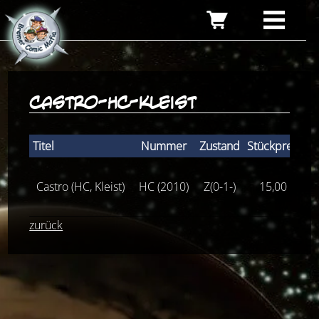
castro-hc-kleist
Titel
Nummer
Zustand
Stückpreis
Castro (HC, Kleist)
HC (2010)
Z(0-1-)
15,00
€
zurück