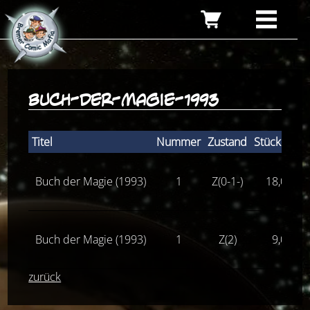
buch-der-magie-1993
Titel
Nummer
Zustand
Stückpreis
Buch der Magie (1993)
1
Z(0-1-)
18,00
€
Buch der Magie (1993)
1
Z(2)
9,00
€
zurück