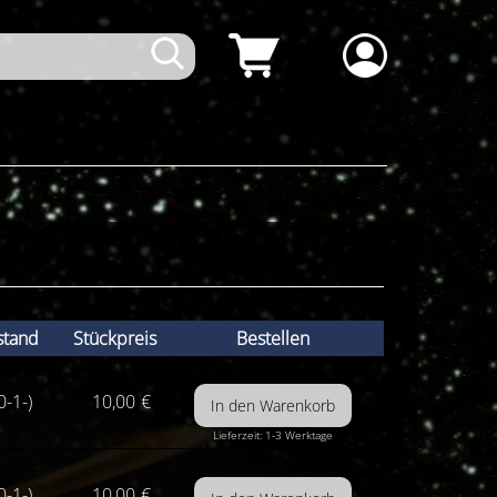
stand
Stückpreis
Bestellen
0-1-)
10,00
€
Lieferzeit: 1-3 Werktage
0-1-)
10,00
€