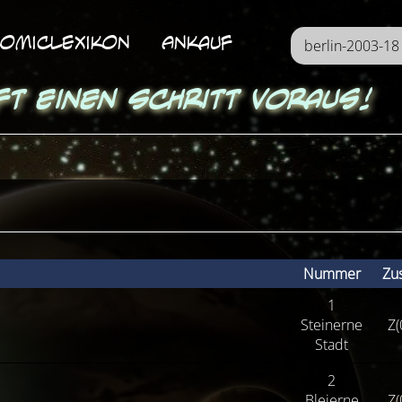
omicLexikon
Ankauf
ft einen Schritt voraus!
Nummer
Zu
1
Steinerne
Z(
Stadt
2
Bleierne
Z(