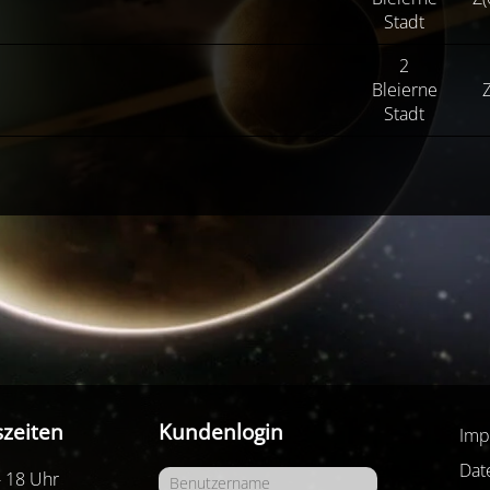
Stadt
2
Bleierne
Z
Stadt
zeiten
Kundenlogin
Imp
Dat
- 18 Uhr