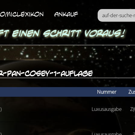
omicLexikon
Ankauf
ft einen Schritt voraus!
r-pan-cosey-1-auflage
Nummer
Zu
)
Luxusausgabe
Z(
)
Luxusausgabe
Z