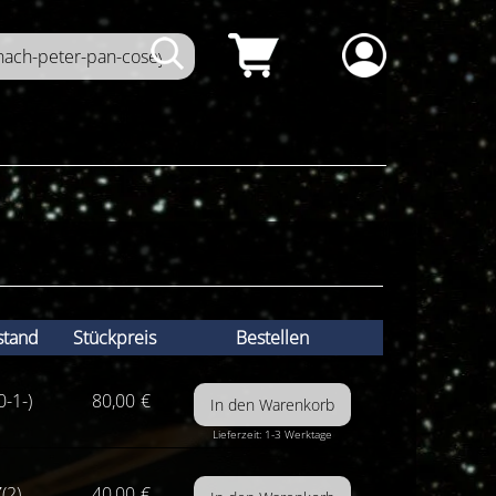
stand
Stückpreis
Bestellen
0-1-)
80,00
€
Lieferzeit: 1-3 Werktage
(2)
40,00
€