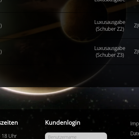
Luxusausgabe
)
Z(
(Schuber Z2)
Luxusausgabe
)
Z(
(Schuber Z3)
zeiten
Kundenlogin
Imp
Dat
- 18 Uhr