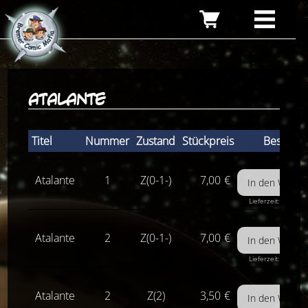
atalante
Titel
Nummer
Zustand
Stückpreis
Bestelle
Atalante
1
Z(0-1-)
7,00
€
Lieferzeit: 1-3 Wer
Atalante
2
Z(0-1-)
7,00
€
Lieferzeit: 1-3 Wer
Atalante
2
Z(2)
3,50
€