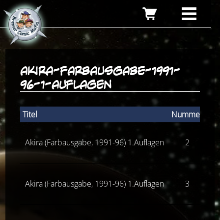
akira-farbausgabe-1991-
96-1-auflagen
Titel
Nummer
Zus
Akira (Farbausgabe, 1991-96) 1.Auflagen
2
Z(
Akira (Farbausgabe, 1991-96) 1.Auflagen
3
Z(